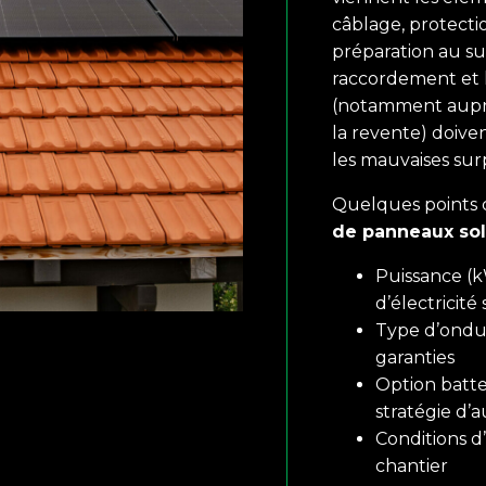
câblage, protectio
préparation au sui
raccordement et 
(notamment auprè
la revente) doive
les mauvaises surp
Quelques points c
de panneaux sol
Puissance (k
d’électricité 
Type d’ondul
garanties
Option batte
stratégie d
Conditions d’
chantier