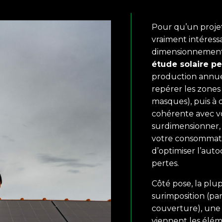
Pour qu’un proje
vraiment intéressa
dimensionnement 
étude solaire p
production annuelle
repérer les zones
masques), puis à 
cohérente avec vo
surdimensionner, 
votre consommatio
d’optimiser l’auto
pertes.
Côté pose, la plup
surimposition (pa
couverture), une 
viennent les éléme