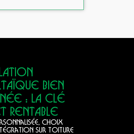
LLATION
TAÏQUE BIEN
NÉE : LA CLÉ
ET RENTABLE
ersonnalisée, choix
ntégration sur toiture