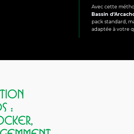
Avec cette métho
Bassin d'Arcach
pack standard, mai
adaptée à votre q
TION
S :
OCKER,