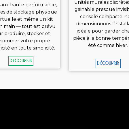
unités murales discrètes
aux haute performance,
gainable presque invisi
ies de stockage physique
console compacte, n
irtuelle et même un kit
dimensionnons l’install
en main — tout est prévu
idéale pour garder c
r produire, stocker et
pièce à la bonne tempér
sommer votre propre
été comme hiver.
icité en toute simplicité.
Découvrir
Découvrir