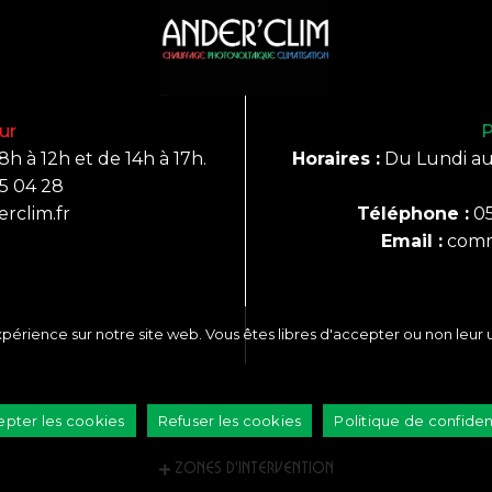
ur
P
h à 12h et de 14h à 17h.
Horaires :
Du Lundi au 
5 04 28
rclim.fr
Téléphone :
05
Email :
comm
périence sur notre site web. Vous êtes libres d'accepter ou non leur u
pter les cookies
Refuser les cookies
Politique de confiden
Zones d'intervention